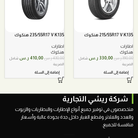
215/55R17 V K135 هنكوك
235/55R17 V K135 هنكوك
اطارات
اطارات
هنكوك
هنكوك
السعر
السعر
السعر
السعر
330,00
ر.س
410,00
ر.س
390,00
ر.س
430,00
ر.س
شامل
شامل
الأصلي
الحالي
الأصلي
الحالي
الضريبة
الضريبة
هو:
هو:
هو:
هو:
إضافة إلى السلة
إضافة إلى السلة
390,00 ر.س.
330,00 ر.س.
430,00 ر.س.
410,00 ر.س.
شركة ريشي التجارية
متخصصون في توفير جميع أنواع الإطارات والبطاريات والزيوت
والعدد والفلاتر وقطع الغيار داخل جدة بجودة عالية وأسعار
منافسة للجميع.