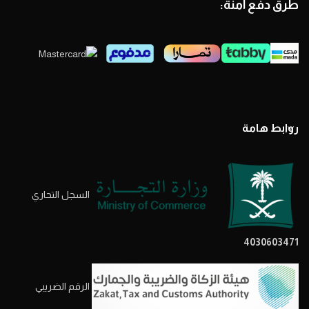
طرق دفع آمنة:
روابط هامة
السجل التحاري
4030603471
الرقم الضريبي