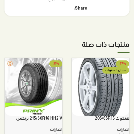
Share:
منتجات ذات صلة
-31%
-17%
ضمان 5 سنوات
هنكوك 205/65R15
215/60R16 HH2 V برنكس
اطارات
اطارات