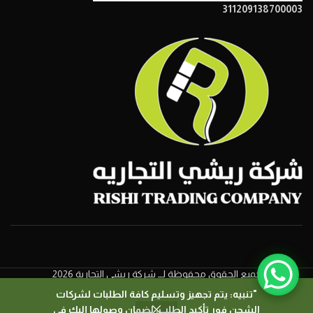
311209138700003
جميع الحقوق محفوظة لــ شركة ريشي التجارية 2026
"تنبيه: يتم تجهيز وتسليم كافة الطلبات لشركات
الشحن فور تأكيد الطلب، لضمان وصولها إليك في
0