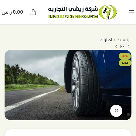
0,00
ر.س
الرئيسية
اطارات
-8%
جديد
اضغط للتكبير