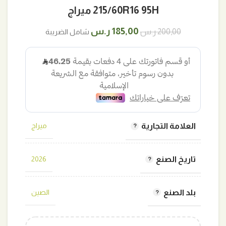
215/60R16 95H ميراج
السعر
السعر
185,00
ر.س
200,00
ر.س
شامل الضريبة
الأصلي
الحالي
هو:
هو:
200,00 ر.س.
185,00 ر.س.
العلامة التجارية
ميراج
تاريخ الصنع
2026
بلد الصنع
الصين