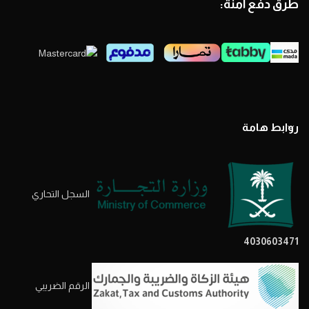
طرق دفع آمنة:
روابط هامة
السجل التحاري
4030603471
الرقم الضريبي