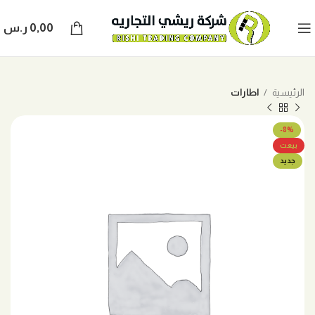
0,00
ر.س
الرئيسية
اطارات
-8%
بيعت
جديد