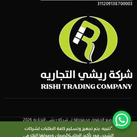
311209138700003
جميع الحقوق محفوظة لــ شركة ريشي التجارية 2026
"تنبيه: يتم تجهيز وتسليم كافة الطلبات لشركات
الشحن فور تأكيد الطلب، لضمان وصولها إليك في
0