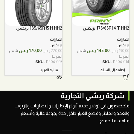
175/65R14 T HH2 برنكس
185/65R15 H HH2 برنكس
اطارات
اطارات
برنكس
برنكس
السعر
السعر
السعر
السعر
145,00
ر.س
170,00
ر.س
190,00
ر.س
220,00
ر.س
شامل
شامل
الأصلي
الحالي
الأصلي
الحالي
الضريبة
الضريبة
هو:
هو:
هو:
هو:
SKU:
11204-005
SKU:
11204-014
190,00 ر.س.
145,00 ر.س.
220,00 ر.س.
170,00 ر.س.
إضافة إلى السلة
قراءة المزيد
شركة ريشي التجارية
متخصصون في توفير جميع أنواع الإطارات والبطاريات والزيوت
والعدد والفلاتر وقطع الغيار داخل جدة بجودة عالية وأسعار
منافسة للجميع.