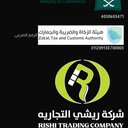
4030603471
الرقم الضريبي
311209138700003