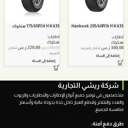
Hankook 205/60R16 H K435
175/65R14 H K435 هنكوك
هنكوك
اطارات
اطارات
هنكوك
هنكوك
السعر
السعر
220,00
ر.س
300,00
ر.س
260,00
ر.س
شامل
شامل الضريبة
الأصلي
الحالي
الضريبة
إضافة إلى السلة
هو:
هو:
إضافة إلى السلة
260,00 ر.س.
220,00 ر.س.
شركة ريشي التجارية
متخصصون في توفير جميع أنواع الإطارات والبطاريات والزيوت
والعدد والفلاتر وقطع الغيار داخل جدة بجودة عالية وأسعار
منافسة للجميع.
طرق دفع آمنة: