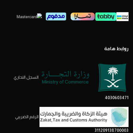
روابط هامة
السجل التحاري
4030603471
الرقم الضريبي
311209138700003