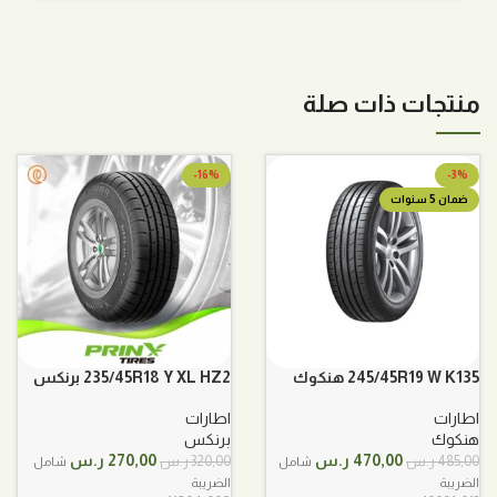
منتجات ذات صلة
-16%
-3%
ضمان 5 سنوات
245/45R19 W K135 هنكوك
235/45R18 Y XL HZ2 برنكس
اطارات
اطارات
هنكوك
برنكس
السعر
السعر
السعر
السعر
470,00
ر.س
270,00
ر.س
485,00
ر.س
320,00
ر.س
شامل
شامل
الأصلي
الحالي
الأصلي
الحالي
الضريبة
الضريبة