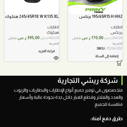
195/65R15 H HH2 برنكس
245/45R18 W K135 XL هنكوك
اطارات
اطارات
برنكس
هنكوك
السعر
السعر
السعر
السعر
170,00
ر.س
395,00
ر.س
250,00
ر.س
460,00
ر.س
شامل
شامل
الأصلي
الحالي
الأصلي
الحالي
الضريبة
الضريبة
هو:
هو:
هو:
هو:
SKU:
11204-002
قراءة المزيد
250,00 ر.س.
170,00 ر.س.
460,00 ر.س.
395,00 ر.س.
إضافة إلى السلة
شركة ريشي التجارية
متخصصون في توفير جميع أنواع الإطارات والبطاريات والزيوت
والعدد والفلاتر وقطع الغيار داخل جدة بجودة عالية وأسعار
منافسة للجميع.
طرق دفع آمنة: