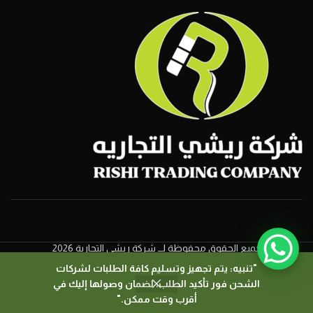
جميع الحقوق محفوظة لــ شركة ريشي التجارية 2026
"تنبيه: يتم تجهيز وتسليم كافة الطلبات لشركات
الشحن فور تأكيد الطلب، لضمان وصولها إليك في
0
أقرب وقت ممكن."
المتجر
السلة
لشريط الجانبي
حسابي