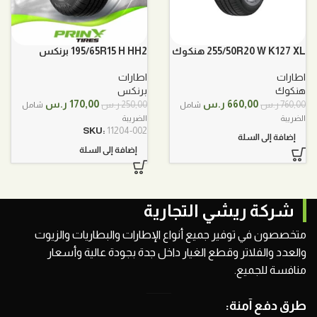
255/50R20 W K127 XL هنكوك
195/65R15 H HH2 برنكس
اطارات
اطارات
هنكوك
برنكس
السعر
السعر
السعر
السعر
660,00
ر.س
170,00
ر.س
760,00
ر.س
250,00
ر.س
شامل
شامل
الأصلي
الحالي
الأصلي
الحالي
الضريبة
الضريبة
هو:
هو:
هو:
هو:
SKU:
11204-002
إضافة إلى السلة
760,00 ر.س.
660,00 ر.س.
250,00 ر.س.
170,00 ر.س.
إضافة إلى السلة
شركة ريشي التجارية
متخصصون في توفير جميع أنواع الإطارات والبطاريات والزيوت
والعدد والفلاتر وقطع الغيار داخل جدة بجودة عالية وأسعار
منافسة للجميع.
طرق دفع آمنة: