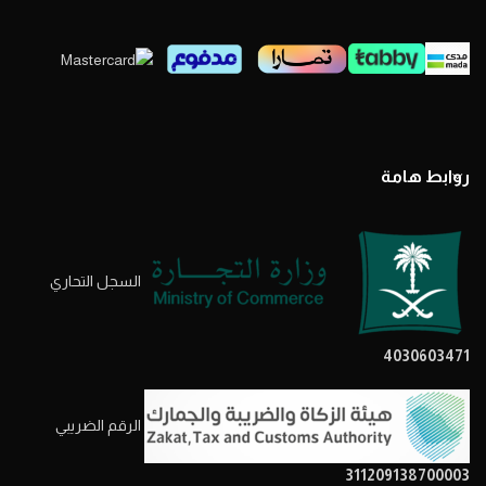
روابط هامة
السجل التحاري
4030603471
الرقم الضريبي
311209138700003