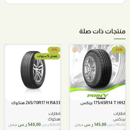
منتجات ذات صلة
-10%
-24%
ضمان 5 سنوات
175/65R14 T HH2 برنكس
265/70R17 H RA33 هنكوك
اطارات
اطارات
برنكس
هنكوك
السعر
السعر
السعر
السعر
145,00
ر.س
540,00
ر.س
190,00
ر.س
600,00
ر.س
شامل
شامل
الأصلي
الحالي
الأصلي
الحالي