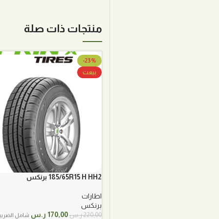
منتجات ذات صلة
-23%
بيعت
185/65R15 H HH2 برنكس
اطارات
برنكس
السعر
السعر
170,00
ر.س
220,00
ر.س
شامل الضريب