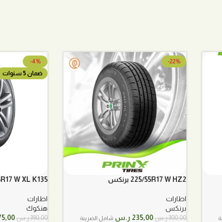
-4%
-22%
ضمان 5 سنوات
225/55R17 W HZ2 برنكس
25/55R17 W XL K135
اطارات
اطارات
برنكس
هنكوك
السعر
السعر
السعر
235,00
ر.س
75,00
300,00
ر.س
390,00
ر.س
ة
شامل الضريبة