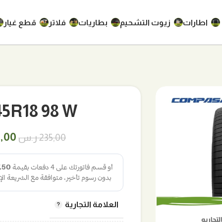
اطارات
زيوت التشحيم
بطاريات
فلاتر
قطع غيار
235/45R18 98 W 
السع
0,00
235,00
ر.س
الأص
هو:
235,00 
العلامة التجارية