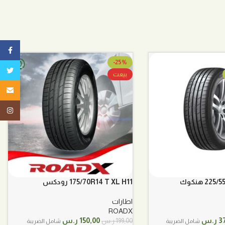
ebook
-25%
تويتر
بيعت
البريد ا
tagram
2 هنكوك
175/70R14 T XL H11 رودكس
اطارات
ROADX
السعر
السعر
السعر
3
ر.س
150,00
ر.س
199,00
ر.س
شامل الضريبة
شامل الضريبة