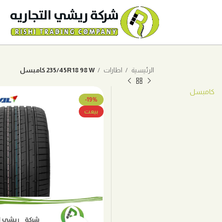
الرئيسية
اطارات
235/45R18 98 W كامبسل
كامبسل
-19%
بيعت