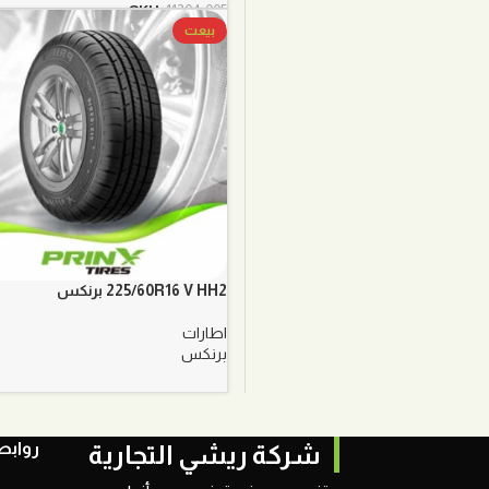
الأصلي
الحالي
SKU:
11204-005
هو:
هو:
بيعت
220,00 ر.س.
170,00 ر.س.
225/60R16 V HH2 برنكس
اطارات
برنكس
روابط
شركة ريشي التجارية