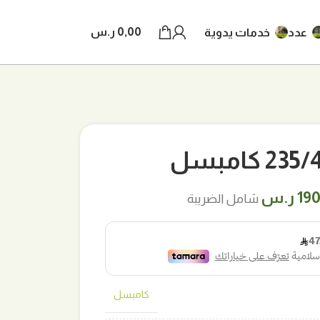
0,00
ر.س
عدد
خدمات يدوية
كامبسل
ر
السعر
19
ر.س
شامل الضريبة
لي
الحالي
هو:
ر.س.
190,00 ر.س.
كامبسل