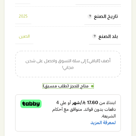
تاريخ الصنع
2025
بلد الصنع
الصين
أضف [الباقي] إلى سلة التسوق واحصل على شحن
مجاني!
متاح للحجز (طلب مسبق)