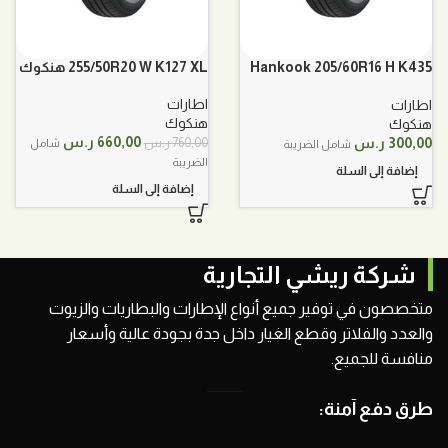
Hankook 205/60R16 H K435
255/50R20 W K127 XL هنكوك
هنكوك
اطارات
اطارات
هنكوك
هنكوك
السعر
السعر
660,00
ر.س
300,00
ر.س
760,00
ر.س
شامل
شامل الضريبة
الأصلي
الحالي
الضريبة
إضافة إلى السلة
هو:
هو:
إضافة إلى السلة
760,00 ر.س.
660,00 ر.س.
شركة ريشي التجارية
متخصصون في توفير جميع أنواع الإطارات والبطاريات والزيوت
والعدد والفلاتر وقطع الغيار داخل جدة بجودة عالية وأسعار
منافسة للجميع.
طرق دفع آمنة: