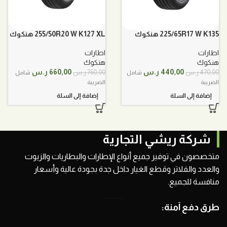
225/65R17 W K135 هنكوك
255/50R20 W K127 XL هنكوك
اطارات
اطارات
هنكوك
هنكوك
السعر
السعر
السعر
السعر
440,00
ر.س
660,00
ر.س
470,00
ر.س
760,00
ر.س
شامل
شامل
الأصلي
الحالي
الأصلي
الحالي
الضريبة
الضريبة
هو:
هو:
هو:
هو:
إضافة إلى السلة
إضافة إلى السلة
470,00 ر.س.
440,00 ر.س.
760,00 ر.س.
660,00 ر.س.
شركة ريشي التجارية
متخصصون في توفير جميع أنواع الإطارات والبطاريات والزيوت
والعدد والفلاتر وقطع الغيار داخل جدة بجودة عالية وأسعار
منافسة للجميع.
طرق دفع آمنة: