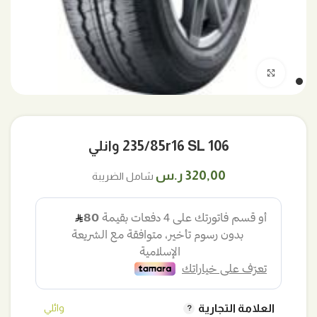
اضغط للتكبير
235/85r16 SL 106 وانلي
320,00
ر.س
شامل الضريبة
العلامة التجارية
وائلي