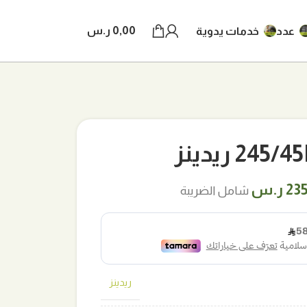
0,00
ر.س
عدد
خدمات يدوية
2 ريدينز
ر
السعر
23
ر.س
شامل الضريبة
لي
الحالي
هو:
ر.س.
235,00 ر.س.
ريدينز