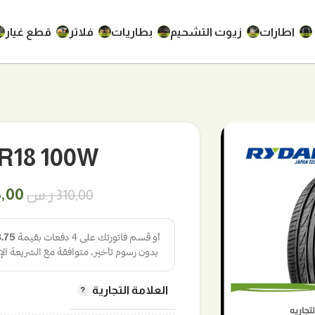
اطارات
زيوت التشحيم
بطاريات
فلاتر
قطع غيار
45/45R18 100W
السع
5,00
310,00
ر.س
الأص
هو:
310,00 
العلامة التجارية