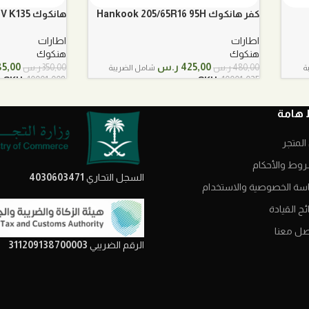
كفر هانكوك Hankook 205/65R16 95H
هانكوك 215/60R16 V K135
اطارات
اطارات
هنكوك
هنكوك
السعر
السعر
السعر
425,00
ر.س
85,00
480,00
ر.س
350,00
ر.س
ة
شامل الضريبة
الأصلي
الحالي
الأصل
SKU:
10001-008
SKU:
10001-025
هو:
هو:
هو:
480,00 ر.س.
425,00 ر.س.
350,00 ر.
 هامة
المتجر
روط والأحكام
السجل التحاري
4030603471
سة الخصوصية والاستخدام
ح القيادة
صل معنا
الرقم الضريبي
311209138700003