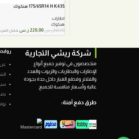
175/65R14 H K435 هنكوك
اطارات
هنكوك
السعر
السعر
220,00
ر.س
260,00
ر.س
شامل الضريب
الأصلي
الحالي
هو:
هو:
260,00 ر.س.
220,00 ر.س.
روابط
شركة ريشي التجارية
متخصصون في توفير جميع أنواع
عن 
الإطارات والبطاريات والزيوت والعدد
الش
والفلاتر وقطع الغيار داخل جدة بجودة
سيا
عالية وأسعار منافسة للجميع.
نصائ
طرق دفع آمنة:
توا