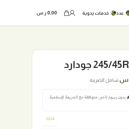
0,00
ر.س
عدد
خدمات يدوية
245 جودارد
.س
شامل الضريبة
2024