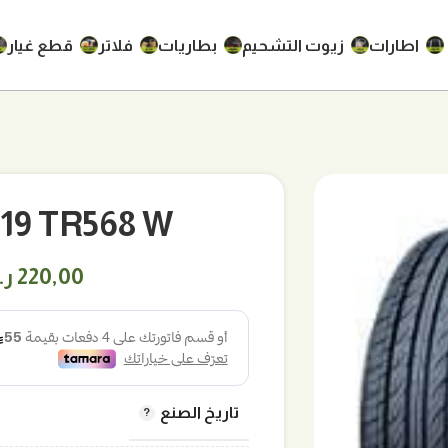
اطارات
زيوت التشحيم
بطاريات
فلاتر
قطع غيار
/45R19 TR568 W
220,00
ر
تاريخ الصنع