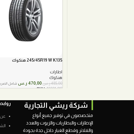
245/45R19 W K135 هنكوك
اطارات
هنكوك
السعر
السعر
470,00
ر.س
485,00
ر.س
شامل الضريب
الأصلي
الحالي
SKU:
10001-013
هو:
هو:
485,00 ر.س.
470,00 ر.س.
روابط
شركة ريشي التجارية
متخصصون في توفير جميع أنواع
عن 
الإطارات والبطاريات والزيوت والعدد
الش
والفلاتر وقطع الغيار داخل جدة بجودة