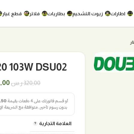
اطارات
زيوت التشحيم
بطاريات
فلاتر
قطع غيار
45/45R20 103W DSU02
السع
,00
320,00
ر.س
الأص
هو:
320,00 
العلامة التجارية