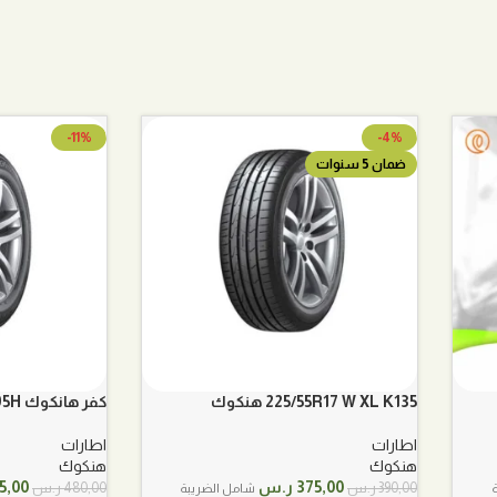
-11%
-4%
ضمان 5 سنوات
225/55R17 W XL K135 هنكوك
كفر هانكوك Hankook 205/65R16 95H
اطارات
اطارات
هنكوك
هنكوك
السعر
السعر
السع
375,00
ر.س
5,00
390,00
ر.س
480,00
ر.س
شامل الضريبة