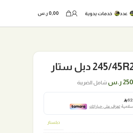
0,00
ر.س
عدد
خدمات يدوية
2 دبل ستار
ر
السعر
250
ر.س
شامل الضريبة
لي
الحالي
هو:
ر.س.
250,00 ر.س.
دبلستار