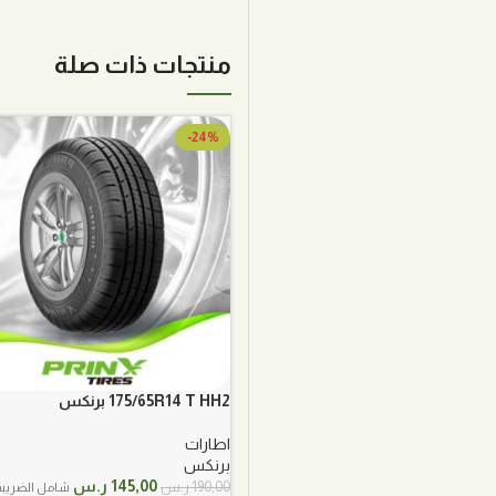
منتجات ذات صلة
-24%
175/65R14 T HH2 برنكس
اطارات
برنكس
السعر
السعر
145,00
ر.س
190,00
ر.س
شامل الضريبة