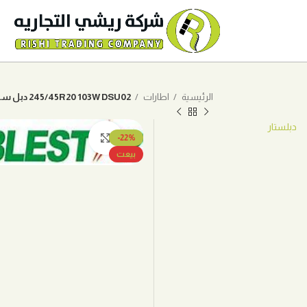
الرئيسية
اطارات
245/45R20 103W DSU02 دبل ستار
دبلستار
اضغط للتكبير
-22%
بيعت