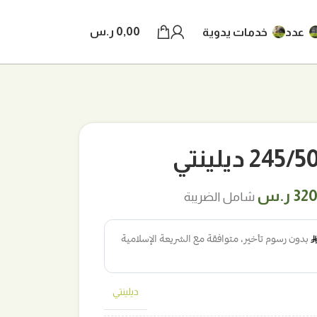
0,00
ر.س
عدد
خدمات يدوية
 ديلينتي
ر
السعر
320
ر.س
شامل الضريبة
لي
الحالي
هو:
ر.س.
320,00 ر.س.
ديلينتي