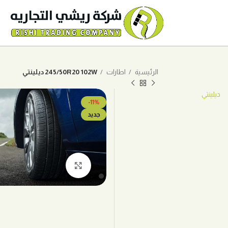
الرئيسية
اطارات
245/50R20 102W ديلينتي
ديلينتي
-11%
جديد
اضغط للتكبير