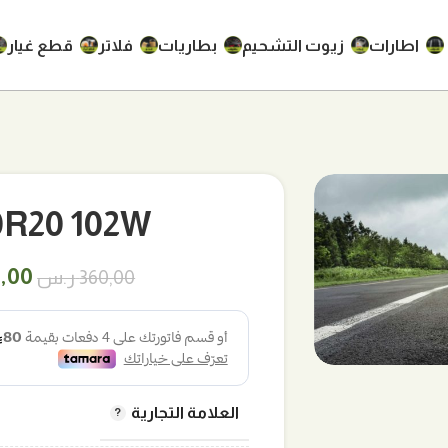
اطارات
زيوت التشحيم
بطاريات
فلاتر
قطع غيار
245/50R20 102W
السع
,00
360,00
ر.س
الأص
هو:
360,00 
العلامة التجارية