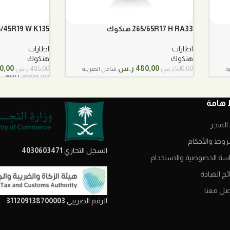
265/65R17 H RA33 هنكوك
245/45R19 W K135 ه
اطارات
اطارات
هنكوك
هنكوك
السعر
السعر
السع
480,00
ر.س
0,00
530,00
ر.س
485,00
ر.س
ة
شامل الضريبة
الأصلي
الحالي
الأصل
SKU:
10001-013
هو:
هو:
هو:
530,00 ر.س.
480,00 ر.س.
485,00 ر
 هامة
المتجر
روط والأحكام
السجل التحاري
4030603471
سة الخصوصية والاستخدام
ح القيادة
صل معنا
الرقم الضريبي
311209138700003