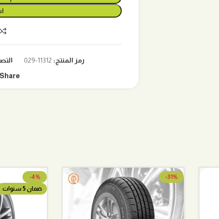
اش
رمز المنتج:
11312-029
التص
Share:
-4%
-31%
ضمان 5 سنوات