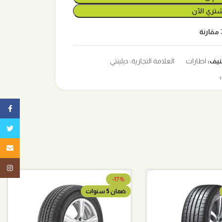
تري الآن
مقارنة
نيف:
اطارات
العلامة التجارية:
ديلينتي
ebook
تويتر
البريد ا
tagram
-17%
ضمان 5 سنوات