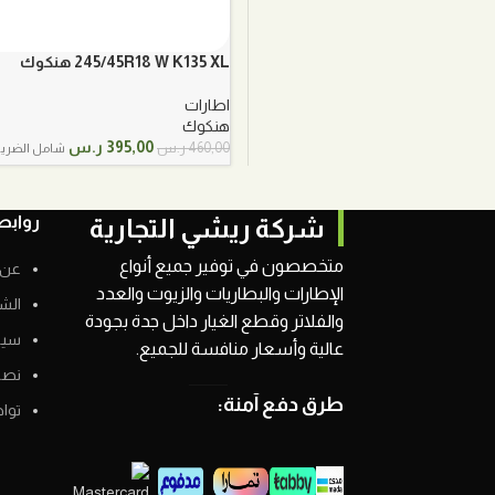
245/45R18 W K135 XL هنكوك
اطارات
هنكوك
السعر
السعر
395,00
ر.س
460,00
ر.س
شامل الضريب
الأصلي
الحالي
هو:
هو:
460,00 ر.س.
395,00 ر.س.
روابط
شركة ريشي التجارية
متخصصون في توفير جميع أنواع
عن 
الإطارات والبطاريات والزيوت والعدد
الش
والفلاتر وقطع الغيار داخل جدة بجودة
سيا
عالية وأسعار منافسة للجميع.
نصائ
طرق دفع آمنة:
توا