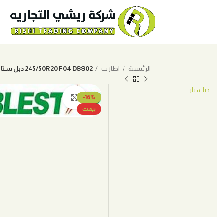
الرئيسية
اطارات
245/50R20 P04 DSS02 دبل ستار
دبلستار
اضغط للتكبير
-16%
بيعت