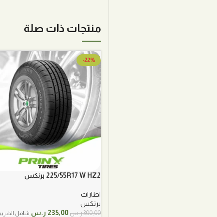
منتجات ذات صلة
-22%
225/55R17 W HZ2 برنكس
اطارات
برنكس
السعر
السعر
235,00
ر.س
300,00
ر.س
شامل الضريب