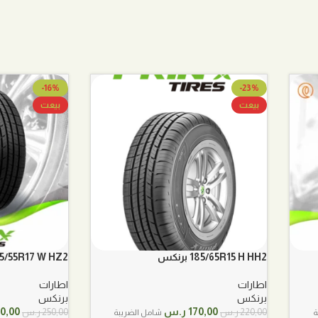
-16%
-23%
بيعت
بيعت
185/65R15 H HH2 برنكس
215/55R17 W HZ2 برن
اطارات
اطارات
برنكس
برنكس
السعر
السعر
السع
170,00
ر.س
0,00
220,00
ر.س
250,00
ر.س
ة
شامل الضريبة