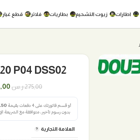
اطارات
زيوت التشحيم
بطاريات
فلاتر
قطع غيار
45/50R20 P04 DSS02
السع
,00
275,00
ر.س
الأص
هو:
275,00 
العلامة التجارية