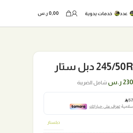
0,00
ر.س
عدد
خدمات يدوية
2 دبل ستار
ر
السعر
230
ر.س
شامل الضريبة
لي
الحالي
هو:
ر.س.
230,00 ر.س.
دبلستار