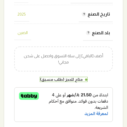
تاريخ الصنع
2025
بلد الصنع
الصين
أضف [الباقي] إلى سلة التسوق واحصل على شحن
مجاني!
متاح للحجز (طلب مسبق)