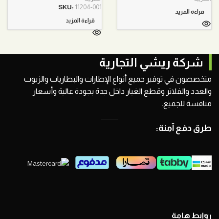
هو:
هو:
هو:
هو:
SKU:
11204-001
قراءة المزيد
460,00 ر.س.
395,00 ر.س.
190,00 ر.س.
130,00 ر.س.
قراءة المزيد
شركة ريشي التجارية
متخصصون في توفير جميع أنواع الإطارات والبطاريات والزيوت
والعدد والفلاتر وقطع الغيار داخل جدة بجودة عالية وأسعار
منافسة للجميع.
طرق دفع آمنة:
روابط هامة