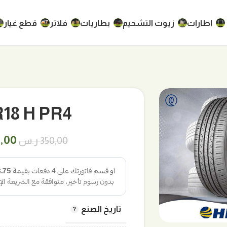
اطارات
زيوت التشحيم
بطاريات
فلاتر
قطع غيار
60R18 H PR4
السع
5,00
350,00
ر.س
الأص
هو:
350,00 
لتكبير
تاريخ الصنع