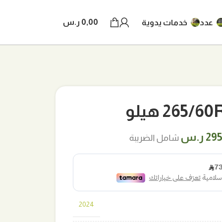
0,00
ر.س
عدد
خدمات يدوية
265/ هيلو
ر
السعر
29
ر.س
شامل الضريبة
لي
الحالي
هو:
ر.س.
295,00 ر.س.
2024