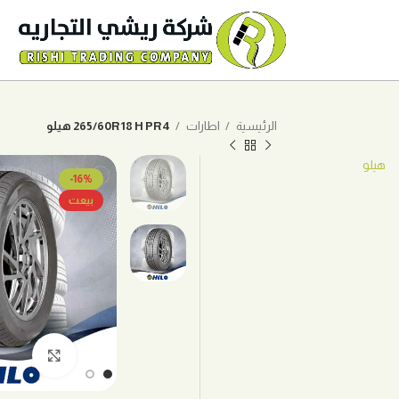
الرئيسية
اطارات
265/60R18 H PR4 هيلو
هيلو
-16%
بيعت
اضغط ل