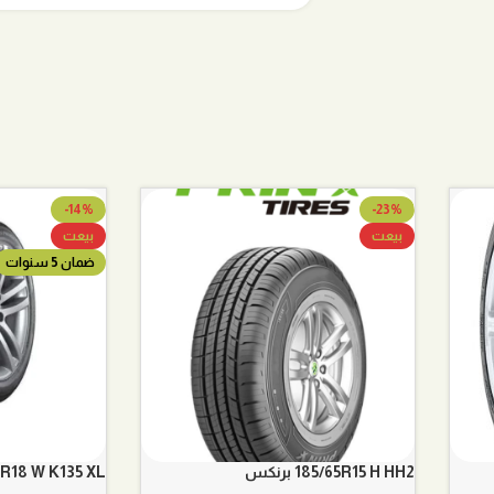
-14%
-23%
بيعت
بيعت
ضمان 5 سنوات
185/65R15 H HH2 برنكس
45/45R18 W K135 XL