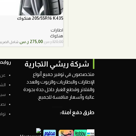
205/55R16 K435 هنكوك
اطارات
هنكوك
السعر
السعر
275,00
ر.س
320,00
ر.س
شامل الضريب
الأصلي
الحالي
هو:
هو:
320,00 ر.س.
275,00 ر.س.
روابط
شركة ريشي التجارية
متخصصون في توفير جميع أنواع
عن 
الإطارات والبطاريات والزيوت والعدد
الش
والفلاتر وقطع الغيار داخل جدة بجودة
سيا
عالية وأسعار منافسة للجميع.
نصائ
طرق دفع آمنة:
توا