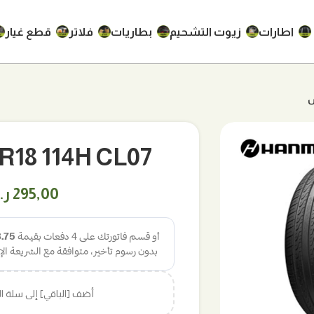
اطارات
زيوت التشحيم
بطاريات
فلاتر
قطع غيار
265/65R18 114H CL07
295,00
ر
أضف [الباقي] إلى سلة 