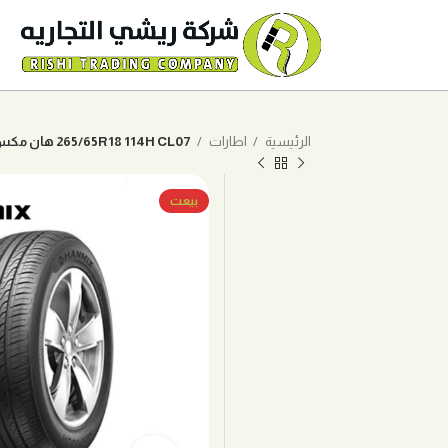
الرئيسية
اطارات
265/65R18 114H CL07 هان مكس
بيعت