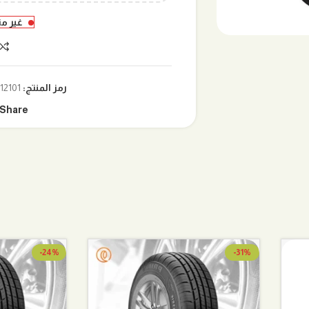
غير م
رمز المنتج:
12101-035
Share:
-24%
-31%