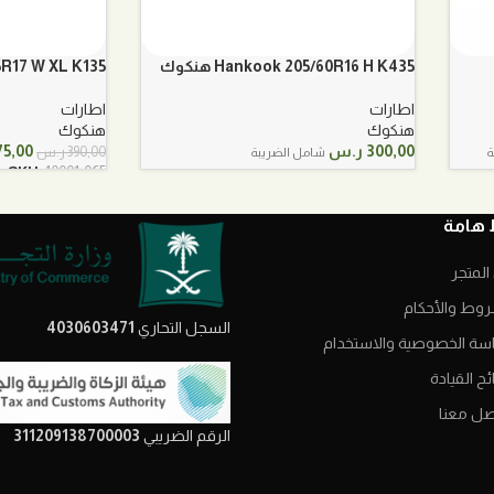
Hankook 205/60R16 H K435 هنكوك
25/55R17 W XL K135
اطارات
اطارات
هنكوك
هنكوك
السعر
300,00
ر.س
75,00
390,00
ر.س
ة
شامل الضريبة
الأصل
SKU:
10001-065
هو:
390,00 ر.
 هامة
المتجر
روط والأحكام
السجل التحاري
4030603471
سة الخصوصية والاستخدام
ح القيادة
صل معنا
الرقم الضريبي
311209138700003