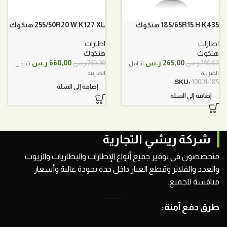
185/65R15 H K435 هنكوك
255/50R20 W K127 XL هنكوك
اطارات
اطارات
هنكوك
هنكوك
السعر
السعر
السعر
السعر
265,00
ر.س
660,00
ر.س
290,00
ر.س
760,00
ر.س
شامل
شامل
الأصلي
الحالي
الأصلي
الحالي
الضريبة
الضريبة
هو:
هو:
هو:
هو:
SKU:
10001-185
إضافة إلى السلة
290,00 ر.س.
265,00 ر.س.
760,00 ر.س.
660,00 ر.س.
إضافة إلى السلة
شركة ريشي التجارية
متخصصون في توفير جميع أنواع الإطارات والبطاريات والزيوت
والعدد والفلاتر وقطع الغيار داخل جدة بجودة عالية وأسعار
منافسة للجميع.
طرق دفع آمنة: