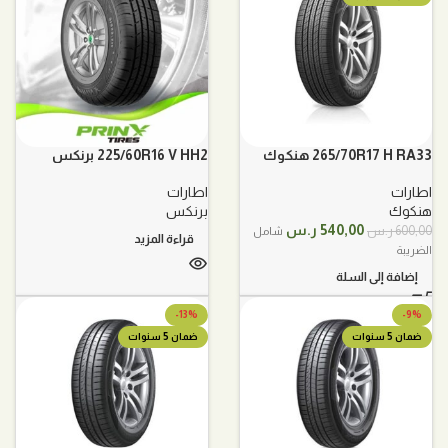
265/70R17 H RA33 هنكوك
225/60R16 V HH2 برنكس
اطارات
اطارات
هنكوك
برنكس
السعر
السعر
540,00
ر.س
600,00
ر.س
شامل
قراءة المزيد
الأصلي
الحالي
الضريبة
هو:
هو:
إضافة إلى السلة
600,00 ر.س.
540,00 ر.س.
-13%
-9%
ضمان 5 سنوات
ضمان 5 سنوات