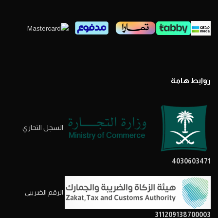
روابط هامة
السجل التحاري
4030603471
الرقم الضريبي
311209138700003