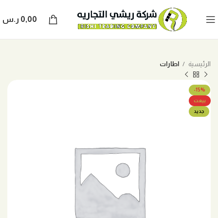
0,00
ر.س
الرئيسية
اطارات
-15%
بيعت
جديد