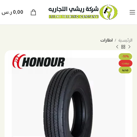
0,00
ر.س
الرئيسية
اطارات
-10%
بيعت
جديد