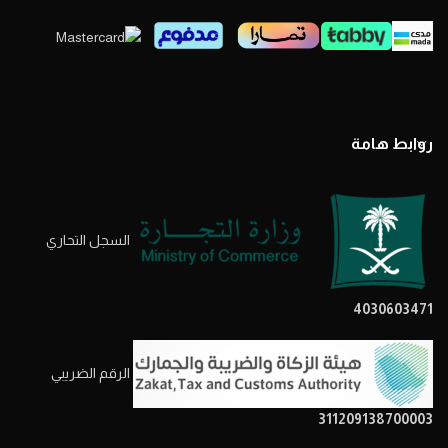
روابط هامة
السجل التحاري
4030603471
الرقم الضريبي
311209138700003