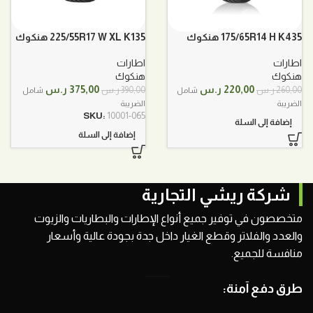
175/65R14 H K435 هنكوك
225/55R17 W XL K135 هنكوك
اطارات
اطارات
هنكوك
هنكوك
السعر
السعر
السعر
السعر
220,00
ر.س
375,00
ر.س
260,00
ر.س
390,00
ر.س
شامل
شامل
الأصلي
الحالي
الأصلي
الحالي
الضريبة
الضريبة
هو:
هو:
هو:
هو:
SKU:
10001-065
إضافة إلى السلة
260,00 ر.س.
220,00 ر.س.
390,00 ر.س.
375,00 ر.س.
إضافة إلى السلة
شركة ريشي التجارية
متخصصون في توفير جميع أنواع الإطارات والبطاريات والزيوت
والعدد والفلاتر وقطع الغيار داخل جدة بجودة عالية وأسعار
منافسة للجميع.
طرق دفع آمنة: