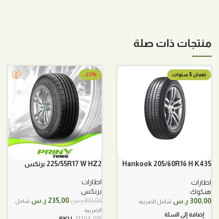
منتجات ذات صلة
ضمان 5 سنوات
-22%
Hankook 205/60R16 H K435
225/55R17 W HZ2 برنكس
هنكوك
اطارات
اطارات
برنكس
هنكوك
السعر
السعر
235,00
ر.س
300,00
ر.س
300,00
ر.س
شامل
شامل الضريبة
الأصلي
الحالي
الضريبة
إضافة إلى السلة
هو:
هو:
SKU:
11204-015