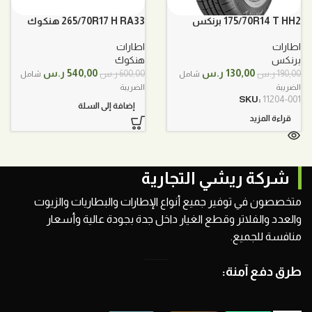
175/70R14 T HH2 برنكس
265/70R17 H RA33 هنكوك
اطارات
اطارات
برنكس
هنكوك
السعر
السعر
السعر
السعر
130,00
ر.س
540,00
ر.س
190,00
ر.س
600,00
ر.س
شامل
شامل
الأصلي
الحالي
الأصلي
الحالي
الضريبة
الضريبة
هو:
هو:
هو:
هو:
SKU:
11204-001
إضافة إلى السلة
190,00 ر.س.
130,00 ر.س.
600,00 ر.س.
540,00 ر.س.
قراءة المزيد
شركة ريشي التجارية
متخصصون في توفير جميع أنواع الإطارات والبطاريات والزيوت
والعدد والفلاتر وقطع الغيار داخل جدة بجودة عالية وأسعار
منافسة للجميع.
طرق دفع آمنة: