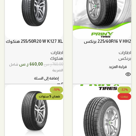
225/60R16 V HH2 برنكس
255/50R20 W K127 XL هنكوك
اطارات
اطارات
برنكس
هنكوك
السعر
السعر
660,00
ر.س
760,00
ر.س
شامل
قراءة المزيد
الأصلي
الحالي
الضريبة
هو:
هو:
إضافة إلى السلة
760,00 ر.س.
660,00 ر.س.
-10%
-32%
بيعت
ضمان 5 سنوات