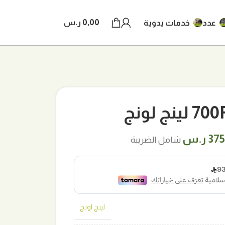
0,00
ر.س
عدد
خدمات يدوية
ج لونج
ر
السعر
375
ر.س
شامل الضريبة
لي
الحالي
هو:
 ر.س.
375,00 ر.س.
لينج اونج