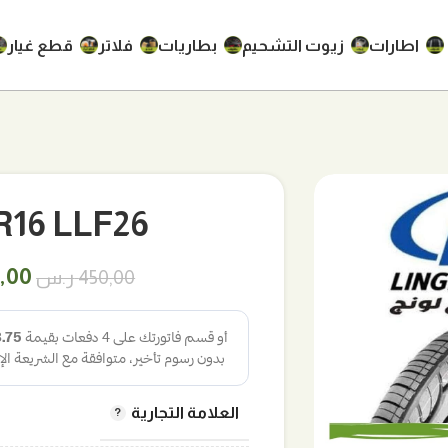
اطارات
زيوت التشحيم
بطاريات
فلاتر
قطع غيار
700R16 LLF26 لين
السع
,00
450,00
ر.س
الأص
هو:
450,00
العلامة التجارية