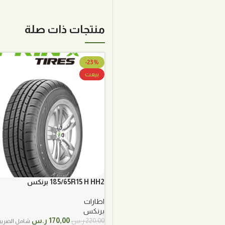
منتجات ذات صلة
-23%
بيعت
185/65R15 H HH2 برنكس
اطارات
برنكس
السعر
السعر
170,00
ر.س
220,00
ر.س
شامل الضريب