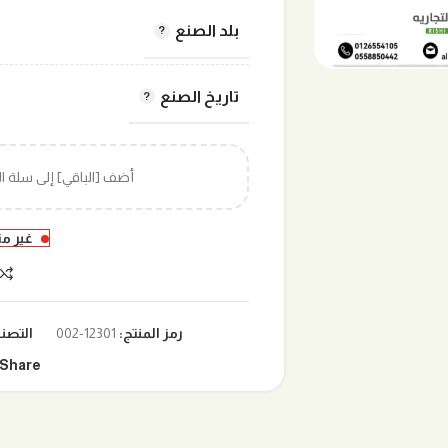
بلد الصنع
تاريخ الصنع
أضف [الباقي] إلى سلة 
غير م
رمز المنتج:
12301-002
التصن
Share: