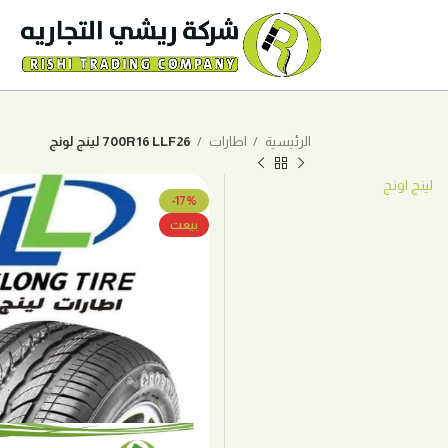
الرئيسية
اطارات
700R16 LLF26 لينج لونج
لينج اونج
-17%
بيعت