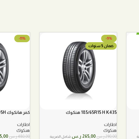
-11%
-9%
ضمان 5 سنوات
185/65R15 H K435 هنكوك
كفر هانكوك Hankook 205/65R16 95H
اطارات
اطارات
هنكوك
هنكوك
السعر
السعر
السع
265,00
ر.س
5,00
290,00
ر.س
480,00
ر.س
ة
شامل الضريبة