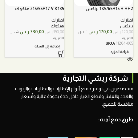
185/65R15 H HH2 برنكس
215/55R17 V K135 هنكوك
اطارات
اطارات
برنكس
هنكوك
السعر
السعر
السعر
السعر
170,00
ر.س
330,00
ر.س
220,00
ر.س
390,00
ر.س
شامل
شامل
الأصلي
الحالي
الأصلي
الحالي
الضريبة
الضريبة
هو:
هو:
هو:
هو:
SKU:
11204-005
إضافة إلى السلة
220,00 ر.س.
170,00 ر.س.
390,00 ر.س.
330,00 ر.س.
قراءة المزيد
شركة ريشي التجارية
متخصصون في توفير جميع أنواع الإطارات والبطاريات والزيوت
والعدد والفلاتر وقطع الغيار داخل جدة بجودة عالية وأسعار
منافسة للجميع.
طرق دفع آمنة: