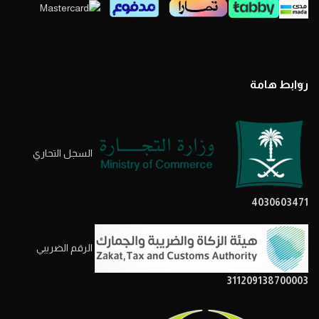
روابط هامة
السجل التحاري
4030603471
الرقم الضريبي
311209138700003