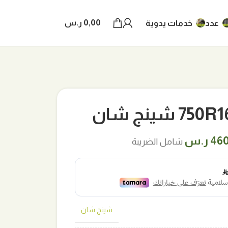
0,00
ر.س
عدد
خدمات يدوية
شينج شان
ر
السعر
46
ر.س
شامل الضريبة
لي
الحالي
هو:
ر.س.
460,00 ر.س.
شينج شان