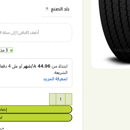
بلد الصنع
أضف [الباقي] إلى سلة 
3 متوفر في المخزون
إضاف
اش