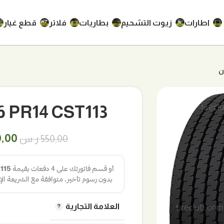
اطارات
زيوت التشحيم
بطاريات
فلاتر
قطع غيار
750R16 PR14 CST113 
السع
0,00
550,00
ر.س
الأص
هو:
550,00 
العلامة التجارية