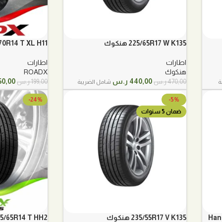
225/65R17 W K135 هنكوك
175/70R14 T XL H11 
اطارات
اطارات
هنكوك
ROADX
السعر
السعر
السعر
440,00
ر.س
50,00
470,00
ر.س
199,00
ر.س
ة
شامل الضريبة
الأصلي
الحالي
الأصل
هو:
هو:
هو:
-24%
-5%
470,00 ر.س.
440,00 ر.س.
199,00 ر.
ضمان 5 سنوات
235/55R17 V K135 هنكوك
175/65R14 T HH2 برن