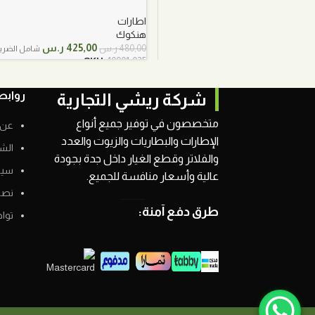
اطارات
هنكوك
السعر
السعر
425,00
ر.س
480,00
ر.س
شامل الضريب
الأصلي
الحالي
SKU:
10001-025
هو:
هو:
480,00 ر.س.
425,00 ر.س.
روابط
شركة ريشي التجارية
متخصصون في توفير جميع أنواع
عن 
الإطارات والبطاريات والزيوت والعدد
الش
والفلاتر وقطع الغيار داخل جدة بجودة
سيا
عالية وأسعار منافسة للجميع.
نصائ
طرق دفع آمنة:
توا