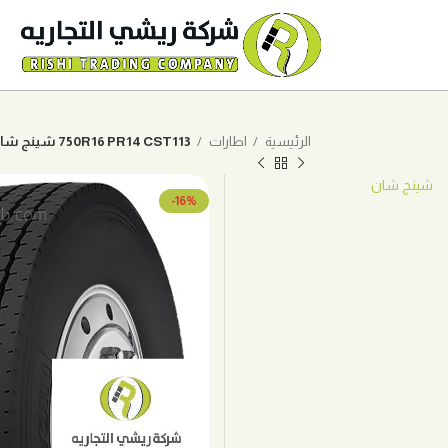
الرئيسية
اطارات
750R16 PR14 CST113 شينج شان
شينج شان
-16%