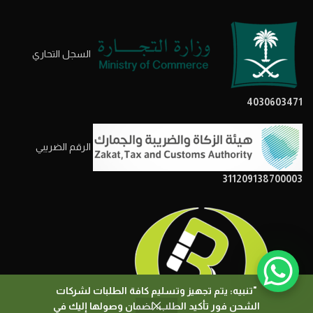
السجل التحاري
4030603471
الرقم الضريبي
311209138700003
"تنبيه: يتم تجهيز وتسليم كافة الطلبات لشركات
الشحن فور تأكيد الطلب، لضمان وصولها إليك في
0