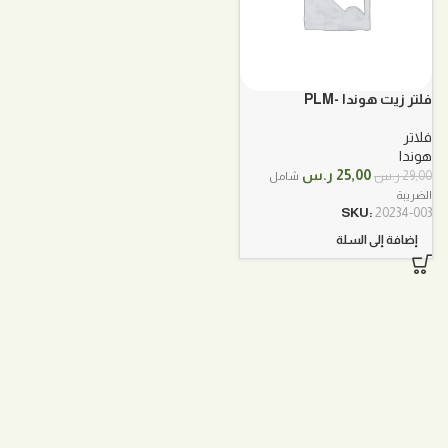
فلتر زيت هوندا PLM-
15400_A02
فلاتر
هوندا
السعر
السعر
25,00
ر.س
29,00
ر.س
شامل
الأصلي
الحالي
الضريبة
هو:
هو:
SKU:
20234-003
29,00 ر.س.
25,00 ر.س.
إضافة إلى السلة