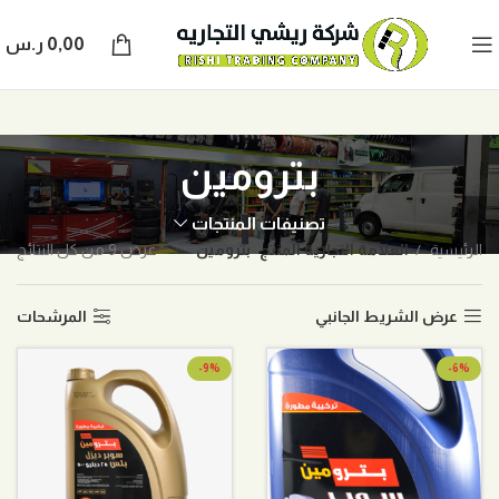
0,00
ر.س
بترومين
تصنيفات المنتجات
الرئيسية
العلامة التجارية المنتج
بترومين
عرض ⁦9⁩ من كل النتائج
عرض الشريط الجانبي
المرشحات
-9%
-6%