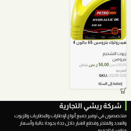
هيدروليك بترومين 68 جالون 4
لتر
زيوت التشحيم
بترومين
السعر
السعر
50,00
ر.س
55,00
ر.س
شامل
الأصلي
الحالي
الضريبة
هو:
هو:
SKU:
20205-028
55,00 ر.س.
50,00 ر.س.
إضافة إلى السلة
شركة ريشي التجارية
متخصصون في توفير جميع أنواع الإطارات والبطاريات والزيوت
والعدد والفلاتر وقطع الغيار داخل جدة بجودة عالية وأسعار
منافسة للجميع.