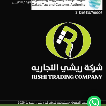
الرقم الضريبي
311209138700003
جميع الحقوق محفوظة لــ شركة ريشي التجارية 2026