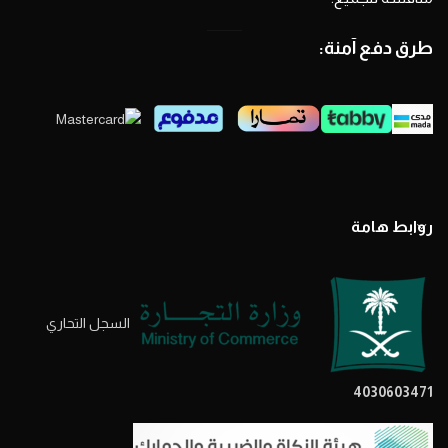
طرق دفع آمنة:
روابط هامة
السجل التحاري
4030603471