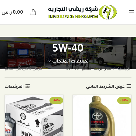
0,00
ر.س
5W-40
تصنيفات المنتجات
الرئيسية
عيار الزيت المنتج
5W-40
عرض ⁦2⁩ من كل النتائج
عرض الشريط الجانبي
المرشحات
-14%
-20%