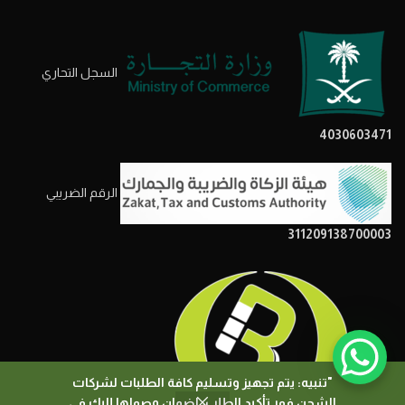
السجل التحاري
4030603471
الرقم الضريبي
311209138700003
"تنبيه: يتم تجهيز وتسليم كافة الطلبات لشركات
الشحن فور تأكيد الطلب، لضمان وصولها إليك في
0