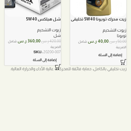
زيت محرك تويوتا 5W40 تخليقي
شل هيلكس 5W40
بالكامل 1لتر
زيوت التشحيم
زيوت التشحيم
شل
تويوتا
السعر
السعر
السعر
السعر
360,00
ر.س
40,00
ر.س
420,00
ر.س
50,00
ر.س
شامل
شامل
الأصلي
الحالي
الأصلي
الحالي
الضريبة
الضريبة
هو:
هو:
هو:
هو:
SKU:
20200-007
إضافة إلى السلة
420,00 ر.س.
360,00 ر.س.
50,00 ر.س.
40,00 ر.س.
إضافة إلى السلة
زيت تخليقي بالكامل، حماية فائقة للمحركات عالية الأداء والحرارة العالية.