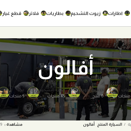
اطارات
زيوت التشحيم
بطاريات
فلاتر
قطع غيار
أفالون
ريات
خدمات يدوية
زيوت التشحيم
عدد
0 منتج
45 منتجات
5 منتجات
ية
السيارة المنتج
أفالون
مشاهدة
9