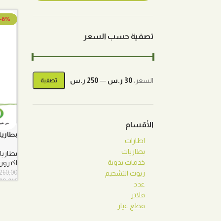
-6%
تصفية حسب السعر
السعر:
30 ر.س
—
250 ر.س
تصفية
أدنى
أعلى
سعر
سعر
الأقسام
بطارية ا
اطارات
بطاريات
بطاريا
خدمات يدوية
اكترون
260,00
زيوت التشحيم
00-016
عدد
فلاتر
قطع غيار