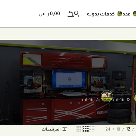
0,00
ر.س
عدد
خدمات يدوية
فلاتر
قطع غيار
18 منتجات
7 منتجات
12
18
24
المرشحات