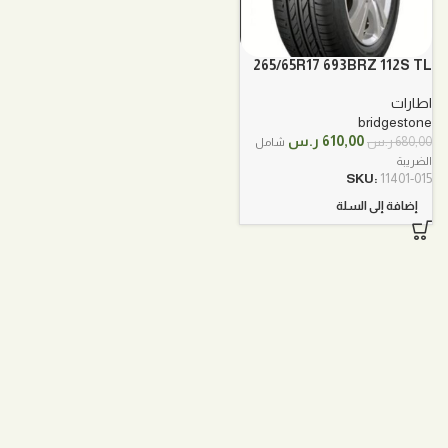
265/65R17 693BRZ 112S TL
بريجستون
اطارات
bridgestone
السعر
السعر
610,00
ر.س
680,00
ر.س
شامل
الأصلي
الحالي
الضريبة
هو:
هو:
SKU:
11401-015
680,00 ر.س.
610,00 ر.س.
إضافة إلى السلة