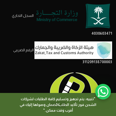
السجل التحاري
4030603471
الرقم الضريبي
311209138700003
"تنبيه: يتم تجهيز وتسليم كافة الطلبات لشركات
الشحن فور تأكيد الطلب، لضمان وصولها إليك في
0
أقرب وقت ممكن."
المتجر
المرشحات
السلة
حسابي