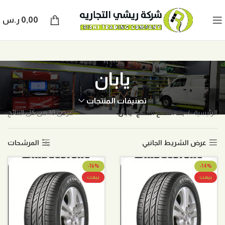
0,00
ر.س
يابان
تصنيفات المنتجات
الرئيسية
بلد الصنع المنتج
يابان
عرض ⁦10⁩ من كل النتائج
عرض الشريط الجانبي
المرشحات
-16%
-14%
بيعت
بيعت