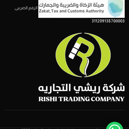
الرقم الضريبي
311209138700003