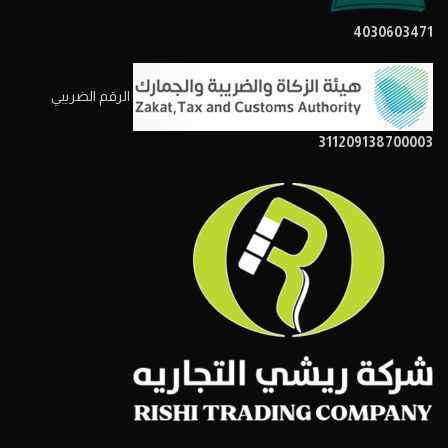
4030603471
الرقم الضريبي
311209138700003