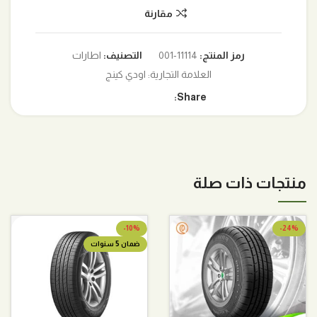
مقارنة
رمز المنتج:
11114-001
التصنيف:
اطارات
العلامة التجارية:
اودي كينج
Share:
منتجات ذات صلة
-10%
-24%
ضمان 5 سنوات