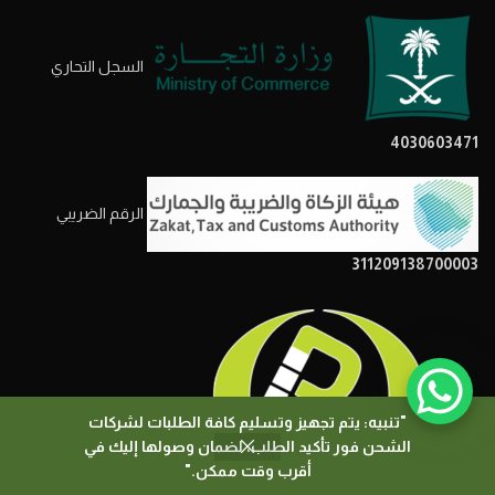
السجل التحاري
4030603471
الرقم الضريبي
311209138700003
"تنبيه: يتم تجهيز وتسليم كافة الطلبات لشركات
الشحن فور تأكيد الطلب، لضمان وصولها إليك في
0
أقرب وقت ممكن."
المتجر
المرشحات
السلة
حسابي