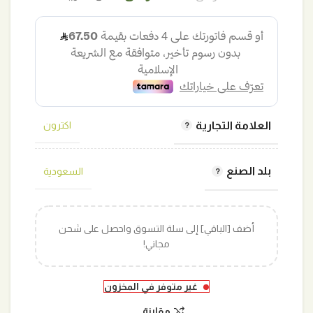
الأصلي
الحالي
هو:
هو:
300,00 ر.س.
270,00 ر.س.
العلامة التجارية
اكترون
بلد الصنع
السعودية
أضف [الباقي] إلى سلة التسوق واحصل على شحن
مجاني!
غير متوفر في المخزون
مقارنة