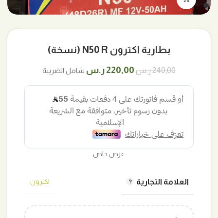
بطارية اكترون N50 R (نسخة)
السعر
السعر
220,00
ر.س
240,00
ر.س
شامل الضريبة
الأصلي
الحالي
هو:
هو:
240,00 ر.س.
220,00 ر.س.
عرض خاص
العلامة التجارية
اكترون