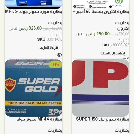
بطارية اكترون بسعة 66 أمبير –
بطارية فورد سوبر جولد MF 65-
600
MF56638
بطاريات
بطاريات
السعر
السعر
اكترون
325,00
ر.س
425,00
ر.س
شامل
السعر
السعر
الأصلي
الحالي
290,00
ر.س
370,00
ر.س
شامل
الضريبة
الأصلي
الحالي
هو:
هو:
SKU:
30011-013
الضريبة
هو:
هو:
425,00 ر.س.
325,00 ر.س.
SKU:
30000-023
قراءة المزيد
370,00 ر.س.
290,00 ر.س.
إضافة إلى السلة
-22%
بطارية سوبر ماء SUPER 150
بطارية MF44 سوبر جولد
بطاريات
بطاريات