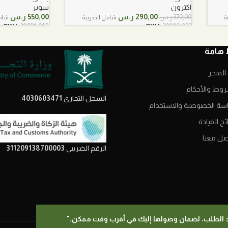
سوبر
اكترون
السعر
السعر
550,00
ر.س
290,00
ر.س
370,00
ر.س
ة
شام
شامل الضريبة
الأصلي
الحالي
SKU:
30001-002
SKU:
30000-023
هو:
هو:
370,00 ر.س.
290,00 ر.س.
 هامة
المتجر
روط والأحكام
السجل التحاري
4030603471
سة الخصوصية والاستخدام
ح القيادة
صل معنا
الرقم الضريبي
311209138700003
يد الطلب، لضمان وصولها إليك في أقرب وقت ممكن."