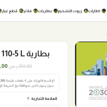
اطارات
زيوت التشحيم
بطاريات
فلاتر
قطع غيار
بطارية 80D26 110-5 L سوبر جولد
السع
0,00
350,00
ر.س
الأص
هو:
350,00
العلامة التجارية