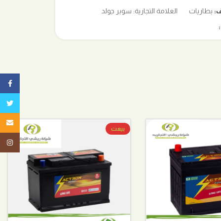
ف:
بطاريات
العلامة التجارية:
سوبر جولد
ebook
تويتر
البريد ا
بيعت
tagram