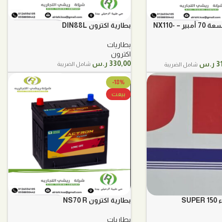
بطارية اكترون بسعة 70 أمبير – NX110-
بطارية اكترون DIN88L
بطاريات
اكترون
السعر
330,00
ر.س
3
ر.س
شامل الضريبة
شامل الضريبة
ي
الحالي
هو:
-18%
س.
310,00 ر.س.
بيعت
SU
بطارية اكترون NS70 R
بطاريات