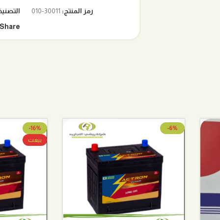
رمز المنتج:
30011-010
التصني
Share:
-16%
-6%
بيعت