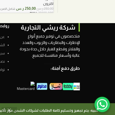
اكترون
السعر
السعر
250,00
ر.س
280,00
ر.س
شامل الضريب
الأصلي
الحالي
SKU:
30000-009
هو:
هو:
280,00 ر.س.
250,00 ر.س.
روابط
شركة ريشي التجارية
متخصصون في توفير جميع أنواع
عن 
الإطارات والبطاريات والزيوت والعدد
الش
والفلاتر وقطع الغيار داخل جدة بجودة
سيا
عالية وأسعار منافسة للجميع.
نصائ
طرق دفع آمنة:
توا
"تنبيه: يتم تجهيز وتسليم كافة الطلبات لشركات الشحن فور تأك
جميع الحقوق محفوظة لــ شركة ريشي التجارية 2026