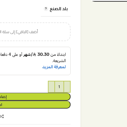
بلد الصنع
أضف [الباقي] إلى سلة 
إضاف
اش