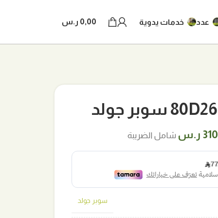
0,00
ر.س
عدد
خدمات يدوية
ر
السعر
31
ر.س
شامل الضريبة
لي
الحالي
هو:
 ر.س.
310,00 ر.س.
سوبر جولد