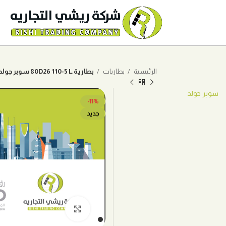
الرئيسية
بطاريات
بطارية 80D26 110-5 L سوبر جولد
سوبر جولد
-11%
جديد
اضغط للتكبير