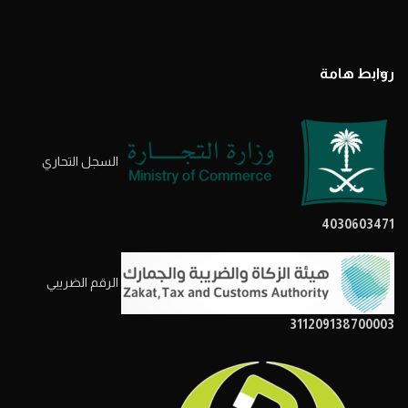
روابط هامة
السجل التحاري
4030603471
الرقم الضريبي
311209138700003