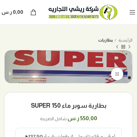
0,00
ر.س
الرئيسية
بطاريات
اضغط للتكبير
بطارية سوبر ماء SUPER 150
550,00
ر.س
شامل الضريبة