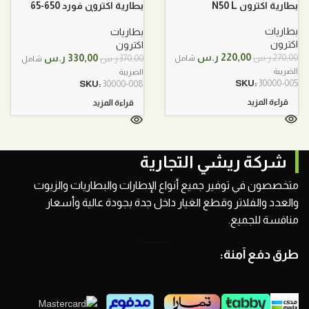
بطارية اكترون N50 L
بطارية اكترون فورد 650-65
12فولت 78 أمبير
بطاريات
بطاريات
اكترون
اكترون
السعر
السعر
السعر
السعر
220,00
ر.س
330,00
ر.س
270,00
ر.س
370,00
ر.س
شامل
شامل
الأصلي
الحالي
الأصلي
الحالي
الضريبة
الضريبة
هو:
هو:
هو:
هو:
SKU:
30000-005
SKU:
30000-008
270,00 ر.س.
220,00 ر.س.
370,00 ر.س.
330,00 ر.س.
قراءة المزيد
قراءة المزيد
شركة ريشي التجارية
متخصصون في توفير جميع أنواع الإطارات والبطاريات والزيوت
والعدد والفلاتر وقطع الغيار داخل جدة بجودة عالية وأسعار
منافسة للجميع.
طرق دفع آمنة: