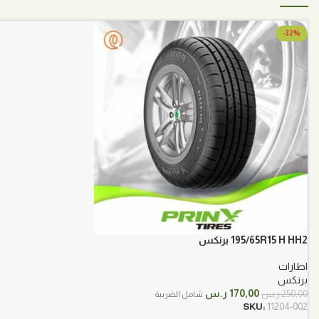
-32%
195/65R15 H HH2 برنكس
اطارات
برنكس
السعر
السعر
170,00
ر.س
250,00
ر.س
شامل الضريبة
الأصلي
الحالي
SKU:
11204-002