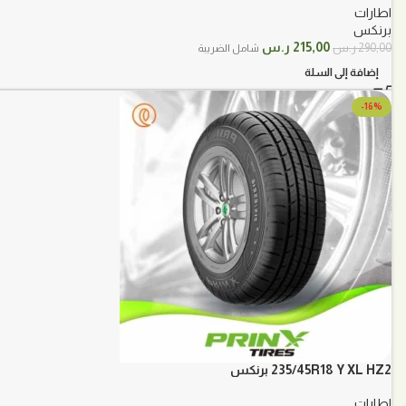
اطارات
برنكس
السعر
السعر
215,00
ر.س
290,00
ر.س
شامل الضريبة
الأصلي
الحالي
إضافة إلى السلة
هو:
هو:
290,00 ر.س.
215,00 ر.س.
-16%
235/45R18 Y XL HZ2 برنكس
اطارات