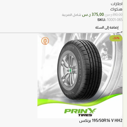
اطارات
هنكوك
السعر
السعر
375,00
ر.س
390,00
ر.س
شامل الضريبة
الأصلي
الحالي
SKU:
10001-065
هو:
هو:
إضافة إلى السلة
390,00 ر.س.
375,00 ر.س.
-26%
195/50R16 V HH2 برنكس