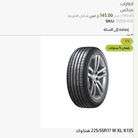
اطارات
برنكس
السعر
السعر
145,00
ر.س
190,00
ر.س
شامل الضريبة
الأصلي
الحالي
SKU:
11204-014
هو:
هو:
إضافة إلى السلة
190,00 ر.س.
145,00 ر.س.
-4%
ضمان 5 سنوات
225/55R17 W XL K135 هنكوك