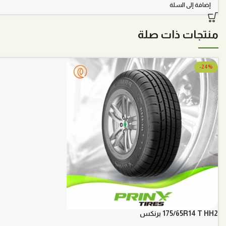
هو:
هو:
إضافة إلى السلة
250,00 ر.س.
170,00 ر.س.
منتجات ذات صلة
-24%
175/65R14 T HH2 برنكس