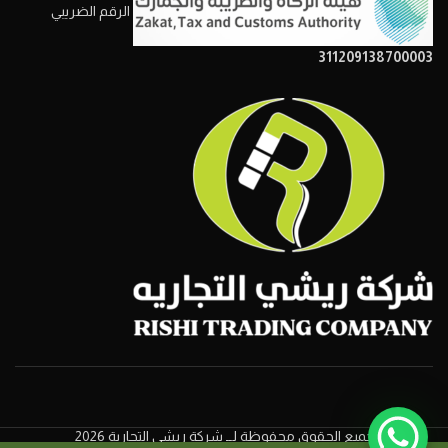
الرقم الضريبي
311209138700003
جميع الحقوق محفوظة لــ شركة ريشي التجارية 2026