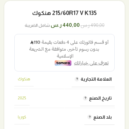
215/60R17 V K135 هنكوك
السعر
السعر
440,00
ر.س
490,00
ر.س
شامل الضريبة
الأصلي
الحالي
هو:
هو:
490,00 ر.س.
440,00 ر.س.
العلامة التجارية
هنكوك
تاريخ الصنع
2025
بلد الصنع
كوريا