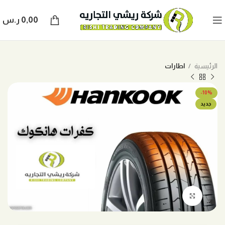
0,00
ر.س
الرئيسية
اطارات
-10%
جديد
اضغط للتكبير