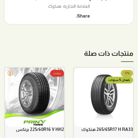
العلامة التجارية:
هنكوك
Share:
منتجات ذات صلة
-9%
بيعت
ضمان 5 سنوات
265/65R17 H RA33 هنكوك
225/60R16 V HH2 برنكس