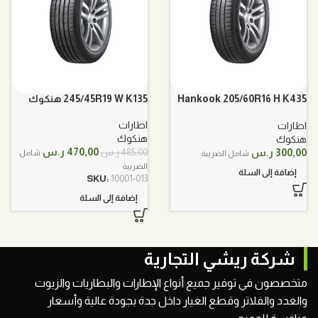
Hankook 205/60R16 H K435
245/45R19 W K135 هنكوك
هنكوك
اطارات
اطارات
هنكوك
هنكوك
السعر
السعر
470,00
ر.س
300,00
ر.س
485,00
ر.س
شامل
شامل الضريبة
الأصلي
الحالي
الضريبة
إضافة إلى السلة
هو:
هو:
SKU:
10001-013
485,00 ر.س.
470,00 ر.س.
إضافة إلى السلة
شركة ريشي التجارية
متخصصون في توفير جميع أنواع الإطارات والبطاريات والزيوت
والعدد والفلاتر وقطع الغيار داخل جدة بجودة عالية وأسعار