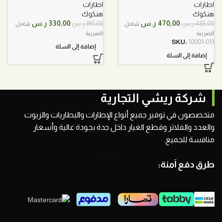
اطارات
اطارات
هنكوك
هنكوك
السعر
السعر
السعر
السعر
470,00
ر.س
330,00
ر.س
485,00
ر.س
390,00
ر.س
شامل
شامل
الأصلي
الحالي
الأصلي
الحالي
الضريبة
الضريبة
هو:
هو:
هو:
هو:
SKU:
10001-013
إضافة إلى السلة
485,00 ر.س.
470,00 ر.س.
390,00 ر.س.
330,00 ر.س.
إضافة إلى السلة
شركة ريشي التجارية
متخصصون في توفير جميع أنواع الإطارات والبطاريات والزيوت
والعدد والفلاتر وقطع الغيار داخل جدة بجودة عالية وأسعار
منافسة للجميع.
طرق دفع آمنة: