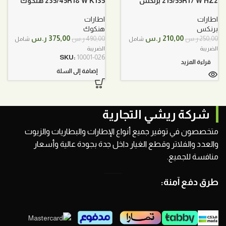
215/55R17 W HZ2 برنكس
235/45R18 W K135 هنكوك
اطارات
اطارات
برنكس
هنكوك
السعر
السعر
السعر
السعر
210,00
ر.س
375,00
ر.س
250,00
ر.س
490,00
ر.س
شامل
شامل
الأصلي
الحالي
الأصلي
الحالي
الضريبة
الضريبة
هو:
هو:
هو:
هو:
SKU:
10001-026
قراءة المزيد
250,00 ر.س.
210,00 ر.س.
490,00 ر.س.
375,00 ر.س.
إضافة إلى السلة
شركة ريشي التجارية
متخصصون في توفير جميع أنواع الإطارات والبطاريات والزيوت
والعدد والفلاتر وقطع الغيار داخل جدة بجودة عالية وأسعار
منافسة للجميع.
طرق دفع آمنة: