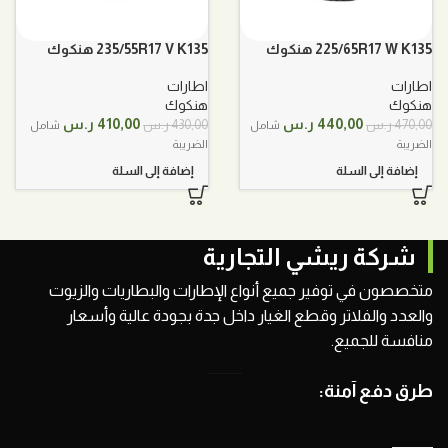
225/65R17 W K135 هنكوك
235/55R17 V K135 هنكوك
اطارات
اطارات
هنكوك
هنكوك
السعر
السعر
السعر
السعر
440,00
ر.س
410,00
ر.س
470,00
ر.س
430,00
ر.س
شامل
شامل
الأصلي
الحالي
الأصلي
الحالي
الضريبة
الضريبة
هو:
هو:
هو:
هو:
إضافة إلى السلة
إضافة إلى السلة
470,00 ر.س.
440,00 ر.س.
430,00 ر.س.
410,00 ر.س.
شركة ريشي التجارية
متخصصون في توفير جميع أنواع الإطارات والبطاريات والزيوت
والعدد والفلاتر وقطع الغيار داخل جدة بجودة عالية وأسعار
منافسة للجميع.
طرق دفع آمنة: