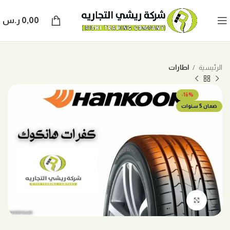
0,00
ر.س
الرئيسية
اطارات
-16%
ضمان 5 سنوات
اضغط للتكبير