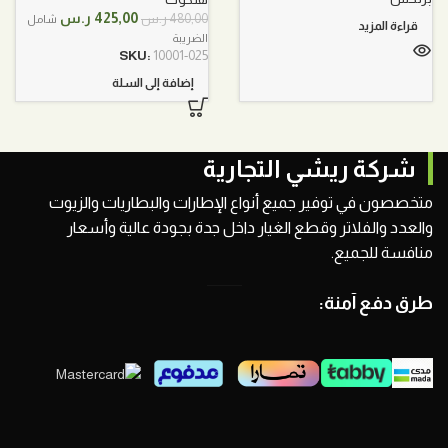
السعر
السعر
425,00
ر.س
480,00
ر.س
شامل
قراءة المزيد
الأصلي
الحالي
الضريبة
هو:
هو:
SKU:
10001-025
480,00 ر.س.
425,00 ر.س.
إضافة إلى السلة
شركة ريشي التجارية
متخصصون في توفير جميع أنواع الإطارات والبطاريات والزيوت
والعدد والفلاتر وقطع الغيار داخل جدة بجودة عالية وأسعار
منافسة للجميع.
طرق دفع آمنة: