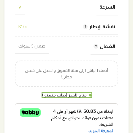
السرعة
V
نقشة الإطار
K135
الضمان
ضمان 5 سنوات
أضف [الباقي] إلى سلة التسوق واحصل على شحن
مجاني!
متاح للحجز (طلب مسبق)