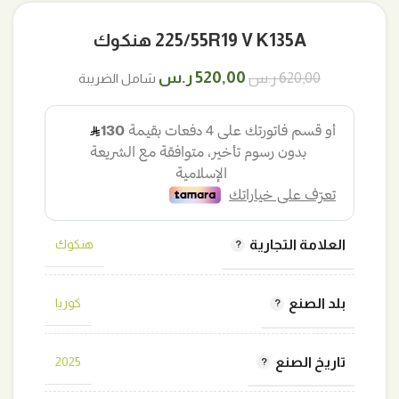
225/55R19 V K135A هنكوك
السعر
السعر
520,00
ر.س
620,00
ر.س
شامل الضريبة
الأصلي
الحالي
هو:
هو:
620,00 ر.س.
520,00 ر.س.
العلامة التجارية
هنكوك
بلد الصنع
كوريا
تاريخ الصنع
2025