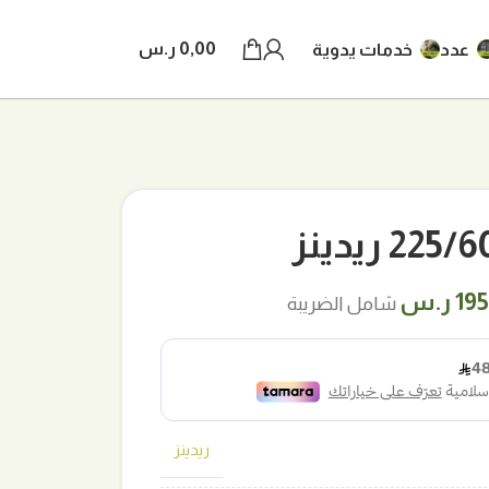
0,00
ر.س
عدد
خدمات يدوية
2 ريدينز
ر
السعر
19
ر.س
شامل الضريبة
لي
الحالي
هو:
 ر.س.
195,00 ر.س.
ريدينز