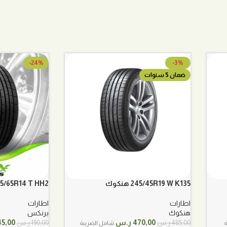
-24%
-3%
ضمان 5 سنوات
245/45R19 W K135 هنكوك
175/65R14 T HH2 برن
اطارات
اطارات
هنكوك
برنكس
السعر
السعر
السعر
470,00
ر.س
45,00
485,00
ر.س
190,00
ر.س
ة
شامل الضريبة