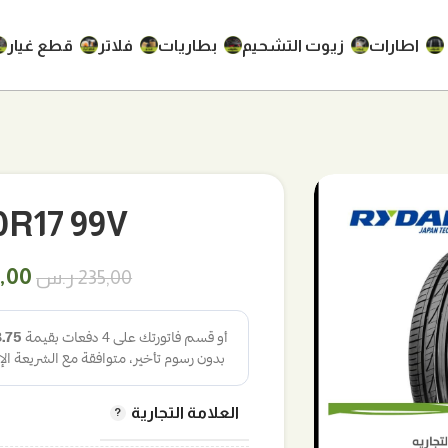
اطارات
زيوت التشحيم
بطاريات
فلاتر
قطع غيار
25/60R17 99V
السع
5,00
235,00
ر.س
الأص
هو:
235,00
العلامة التجارية