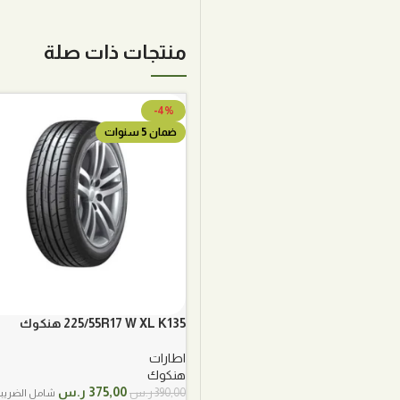
منتجات ذات صلة
-4%
ضمان 5 سنوات
225/55R17 W XL K135 هنكوك
اطارات
هنكوك
السعر
السعر
375,00
ر.س
390,00
ر.س
شامل الضريب