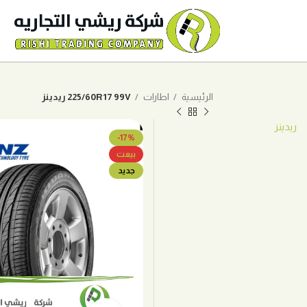
الرئيسية
اطارات
225/60R17 99V ريدينز
ريدينز
-17%
بيعت
جديد