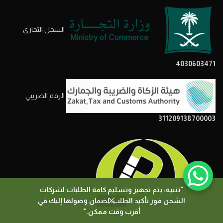
السجل التحاري
4030603471
الرقم الضريبي
311209138700003
"تنبيه: يتم تجهيز وتسليم كافة الطلبات لشركات
الشحن فور تأكيد الطلب، لضمان وصولها إليك في
0
أقرب وقت ممكن."
المتجر
المرشحات
السلة
حسابي