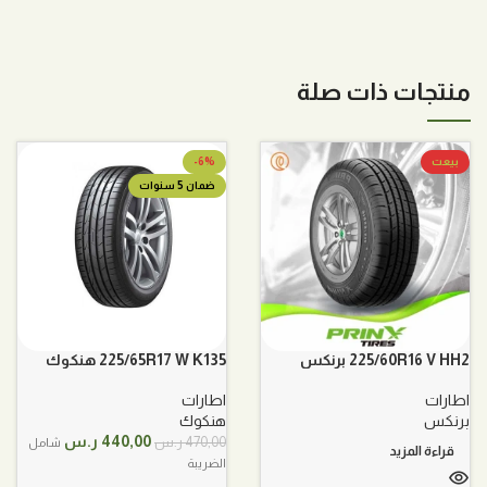
منتجات ذات صلة
بيعت
-6%
ضمان 5 سنوات
225/60R16 V HH2 برنكس
225/65R17 W K135 هنكوك
اطارات
اطارات
برنكس
هنكوك
السعر
السعر
440,00
ر.س
470,00
ر.س
شامل
قراءة المزيد
الأصلي
الحالي
الضريبة
هو:
هو: