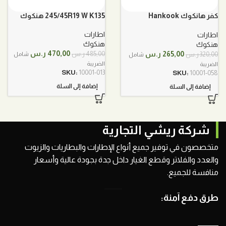
كفر هانكوك Hankook
245/45R19 W K135 هنكوك
195/65R15 91H
اطارات
اطارات
هنكوك
هنكوك
السعر
السعر
السعر
السعر
470,00
ر.س
265,00
ر.س
485,00
ر.س
320,00
ر.س
شامل
شامل
الأصلي
الحالي
الأصلي
الحالي
الضريبة
الضريبة
هو:
هو:
هو:
هو:
SKU:
10001-013
SKU:
10001-058
485,00 ر.س.
470,00 ر.س.
320,00 ر.س.
265,00 ر.س.
إضافة إلى السلة
إضافة إلى السلة
شركة ريشي التجارية
متخصصون في توفير جميع أنواع الإطارات والبطاريات والزيوت
والعدد والفلاتر وقطع الغيار داخل جدة بجودة عالية وأسعار
منافسة للجميع.
طرق دفع آمنة: