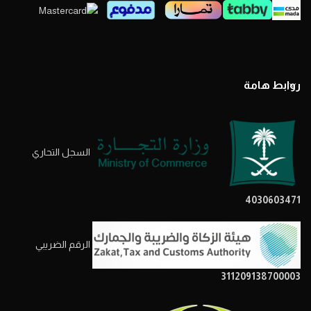
روابط هامة
السجل التحاري
4030603471
الرقم الضريبي
311209138700003