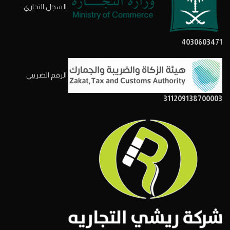
السجل التحاري
4030603471
الرقم الضريبي
311209138700003