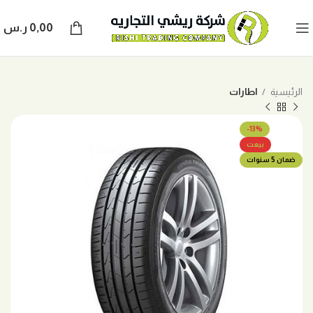
0,00
ر.س
الرئيسية
اطارات
-13%
بيعت
ضمان 5 سنوات