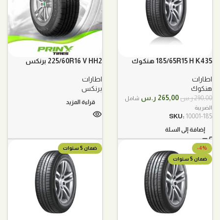
185/65R15 H K435 هنكوك
225/60R16 V HH2 برنكس
اطارات
اطارات
هنكوك
برنكس
السعر
السعر
265,00
ر.س
290,00
ر.س
شامل
قراءة المزيد
الأصلي
الحالي
الضريبة
هو:
هو:
SKU:
10001-185
290,00 ر.س.
265,00 ر.س.
إضافة إلى السلة
-4%
ضمان 5 سنوات
ضمان 5 سنوات