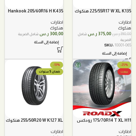
225/55R17 W XL K135 هنكوك
Hankook 205/60R16 H K435
هنكوك
اطارات
اطارات
هنكوك
هنكوك
السعر
السعر
375,00
ر.س
300,00
ر.س
390,00
ر.س
شامل
شامل الضريبة
الأصلي
الحالي
الضريبة
إضافة إلى السلة
هو:
هو:
SKU:
10001-065
390,00 ر.س.
375,00 ر.س.
إضافة إلى السلة
-13%
-25%
بيعت
ضمان 5 سنوات
175/70R14 T XL H11 رودكس
255/50R20 W K127 XL هنكوك
اطارات
اطارات