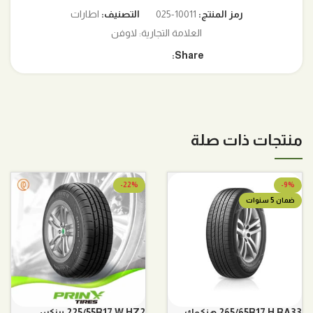
رمز المنتج:
10011-025
التصنيف:
اطارات
العلامة التجارية:
لاوفن
Share:
منتجات ذات صلة
-22%
-9%
ضمان 5 سنوات
265/65R17 H RA33 هنكوك
225/55R17 W HZ2 برنكس