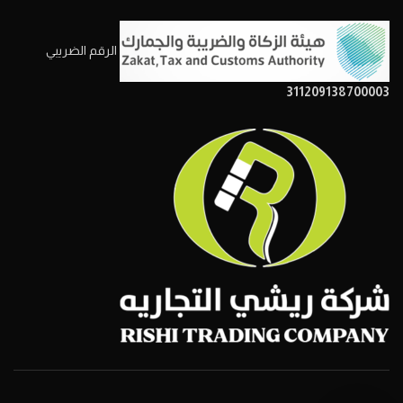
الرقم الضريبي
311209138700003